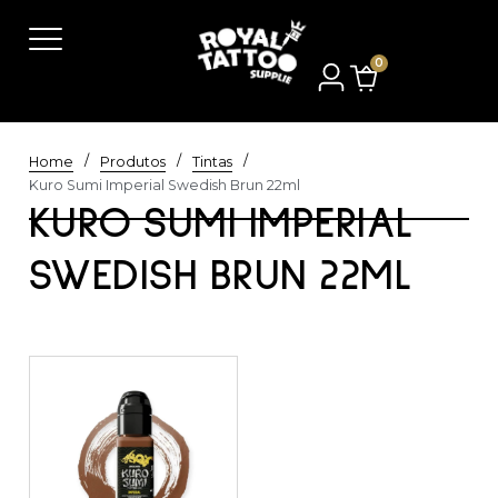
0
/
/
/
Home
Produtos
Tintas
Kuro Sumi Imperial Swedish Brun 22ml
KURO SUMI IMPERIAL
SWEDISH BRUN 22ML