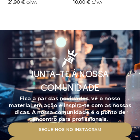
21,90
€
10,00
€
C/IVA
C/IVA
JUNTA-TE À NOSSA
COMUNIDADE
Fica a par das novidades, vê o nosso
material em ação e inspira-te com as nossas
dicas. A nossa comunidade é o ponto de
encontro para profissionais.
SEGUE-NOS NO INSTAGRAM