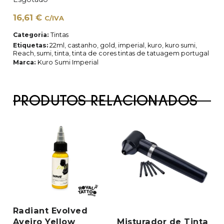
16,61
€
C/IVA
Categoria:
Tintas
Etiquetas:
22ml
,
castanho
,
gold
,
imperial
,
kuro
,
kuro sumi
,
Reach
,
sumi
,
tinta
,
tinta de cores tintas de tatuagem portugal
Marca:
Kuro Sumi Imperial
PRODUTOS RELACIONADOS
Radiant Evolved
Aveiro Yellow
Misturador de Tinta