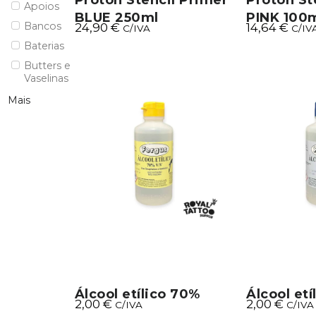
Proton Stencil Primer
Proton St
Apoios
BLUE 250ml
PINK 100
Bancos
24,90
€
14,64
€
C/IVA
C/IV
Baterias
Butters e
Vaselinas
Mais
Álcool etílico 70%
Álcool etí
2,00
€
2,00
€
C/IVA
C/IVA