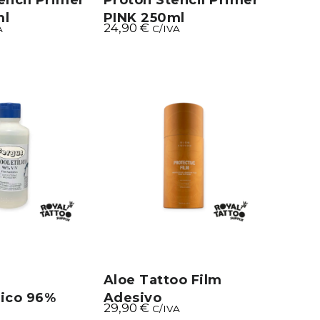
encil Primer
Proton Stencil Primer
ml
PINK 250ml
24,90
€
A
C/IVA
Aloe Tattoo Film
lico 96%
Adesivo
29,90
€
C/IVA