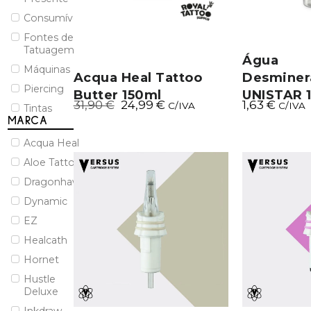
Consumíveis
Fontes de
Tatuagem
Água
Máquinas
Acqua Heal Tattoo
Desminer
Piercing
Butter 150ml
UNISTAR 
31,90
€
24,99
€
1,63
€
C/IVA
C/IVA
Tintas
MARCA
Acqua Heal
Aloe Tattoo
Dragonhawk
Dynamic
EZ
Healcath
Hornet
Hustle
Deluxe