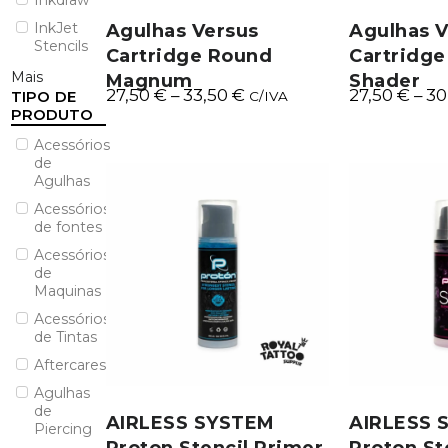
Inkdraw
InkJet
Agulhas Versus
Agulhas V
Stencils
Cartridge Round
Cartridg
Mais
Magnum
Shader
27,50
€
–
33,50
€
27,50
€
–
30
TIPO DE
C/IVA
PRODUTO
Acessórios
de
Agulhas
Acessórios
de fontes
Acessórios
de
Maquinas
Acessórios
de Tintas
Aftercares
Agulhas
de
AIRLESS SYSTEM
AIRLESS 
Piercing