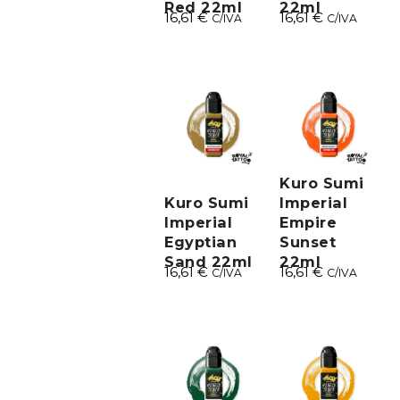
Red 22ml
22ml
16,61
€
16,61
€
C/IVA
C/IVA
Kuro Sumi
Kuro Sumi
Imperial
Imperial
Empire
Egyptian
Sunset
Sand 22ml
22ml
16,61
€
16,61
€
C/IVA
C/IVA