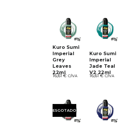
Kuro Sumi
Imperial
Kuro Sumi
Grey
Imperial
Leaves
Jade Teal
22ml
V2 22ml
16,61
€
16,61
€
C/IVA
C/IVA
ESGOTADO