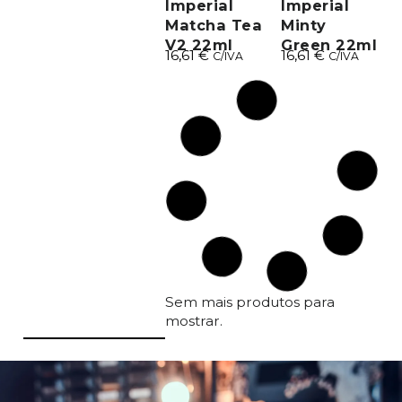
Imperial
Imperial
Matcha Tea
Minty
V2 22ml
Green 22ml
16,61
€
16,61
€
C/IVA
C/IVA
Kuro Sumi
Kuro Sumi
Imperial
Imperial
Mork Brun
Noble Pink
22ml
22ml
16,61
€
16,61
€
C/IVA
C/IVA