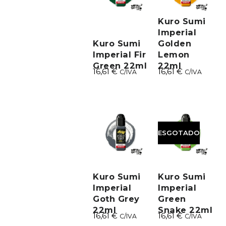
Kuro Sumi
Imperial
Kuro Sumi
Golden
Imperial Fir
Lemon
Green 22ml
22ml
16,61
€
16,61
€
C/IVA
C/IVA
ESGOTADO
Kuro Sumi
Kuro Sumi
Imperial
Imperial
Goth Grey
Green
22ml
Snake 22ml
16,61
€
16,61
€
C/IVA
C/IVA