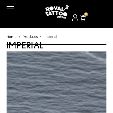
0
/
/
Home
Produtos
imperial
IMPERIAL