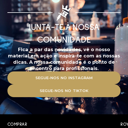
Kuro Sumi
Imperial
Kuro Sumi
Norway
Imperial
Woods
Ochre Burn
22ml
22ml
16,61
€
16,61
€
C/IVA
C/IVA
ESGOTADO
Kuro Sumi
Kuro Sumi
Imperial
Imperial
Ochre Skin
Orange