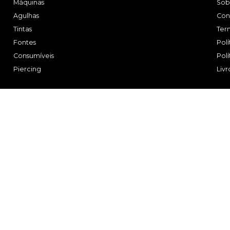
22ml
Ochre 22ml
16,61
€
16,61
€
C/IVA
C/IVA
ESGOTADO
Kuro Sumi
Kuro Sumi
Imperial
Imperial
Peony Pink
Pansy 22ml
22ml
16,61
€
16,61
€
C/IVA
C/IVA