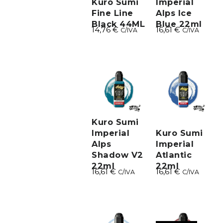
Kuro Sumi
Imperial
Fine Line
Alps Ice
Black 44ML
Blue 22ml
14,76
€
16,61
€
C/IVA
C/IVA
Kuro Sumi
Imperial
Kuro Sumi
Alps
Imperial
Shadow V2
Atlantic
22ml
22ml
16,61
€
16,61
€
C/IVA
C/IVA