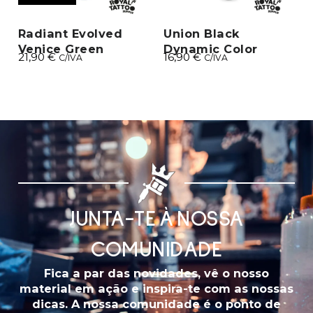
Radiant Evolved
Union Black
Venice Green
Dynamic Color
21,90
€
16,90
€
C/IVA
C/IVA
JUNTA-TE À NOSSA
COMUNIDADE
Fica a par das novidades, vê o nosso
material em ação e inspira-te com as nossas
dicas. A nossa comunidade é o ponto de