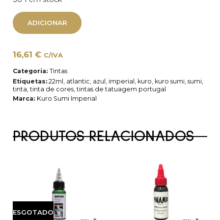
ADICIONAR
16,61
€
C/IVA
Categoria:
Tintas
Etiquetas:
22ml
,
atlantic
,
azul
,
imperial
,
kuro
,
kuro sumi
,
sumi
,
tinta
,
tinta de cores
,
tintas de tatuagem portugal
Marca:
Kuro Sumi Imperial
PRODUTOS RELACIONADOS
ESGOTADO