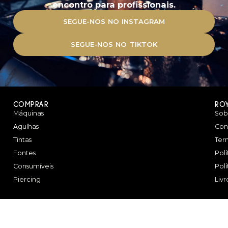
encontro para profissionais.
SEGUE-NOS NO INSTAGRAM
SEGUE-NOS NO TIKTOK
COMPRAR
RO
Máquinas
Sob
Agulhas
Con
Tintas
Ter
Fontes
Pol
Consumíveis
Pol
Piercing
Liv