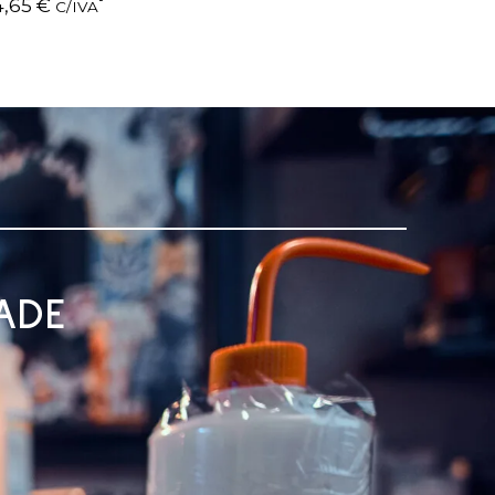
4,65
€
C/IVA
ADE