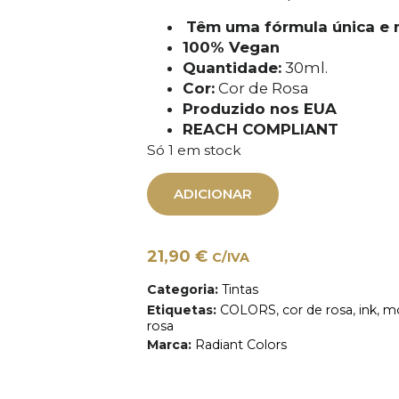
Têm uma fórmula única e r
100% Vegan
Quantidade:
30ml.
Cor:
Cor de Rosa
Produzido nos EUA
REACH COMPLIANT
Só 1 em stock
ADICIONAR
21,90
€
C/IVA
Categoria:
Tintas
Etiquetas:
COLORS
,
cor de rosa
,
ink
,
mo
rosa
Marca:
Radiant Colors