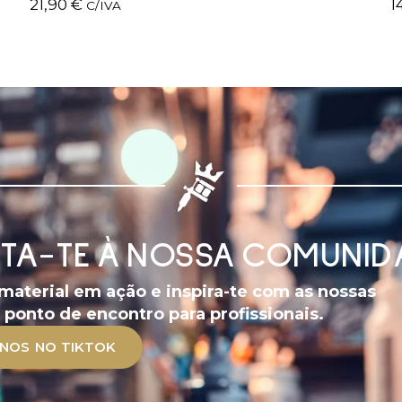
21,90
€
1
C/IVA
NTA-TE À NOSSA COMUNID
 material em ação e inspira-te com as nossas
ponto de encontro para profissionais.
-NOS NO TIKTOK