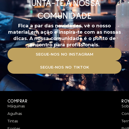
JUNTA-TE À NOSSA
COMUNIDADE
Fica a par das novidades, vê o nosso
material em ação e inspira-te com as nossas
dicas. A nossa comunidade é o ponto de
encontro para profissionais.
SEGUE-NOS NO INSTAGRAM
SEGUE-NOS NO TIKTOK
COMPRAR
RO
Máquinas
Sob
Agulhas
Con
Tintas
Ter
Fontes
Pol