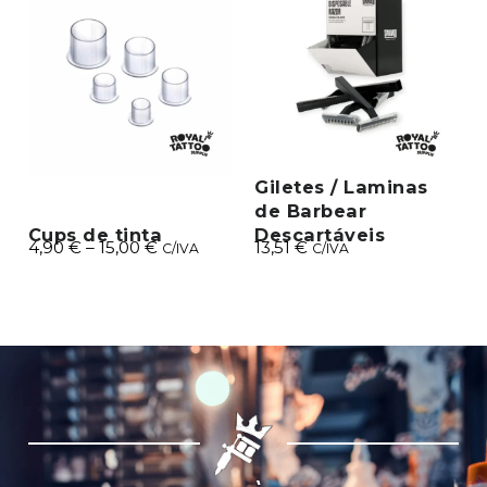
Giletes / Laminas
de Barbear
Cups de tinta
Descartáveis ​​
4,90
€
–
15,00
€
13,51
€
C/IVA
C/IVA