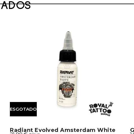
NADOS
ESGOTADO
Radiant Evolved Amsterdam White
G