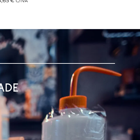
4,65
€
C/IVA
ADE