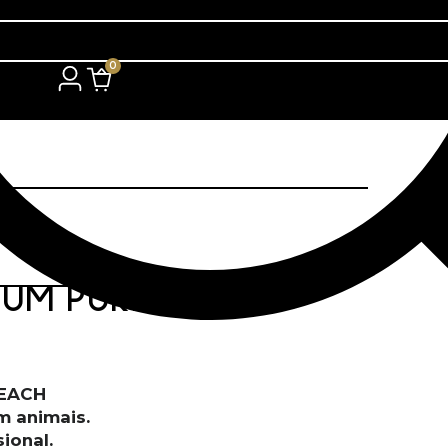
0
NUM PURPLE
REACH
m animais.
ional.