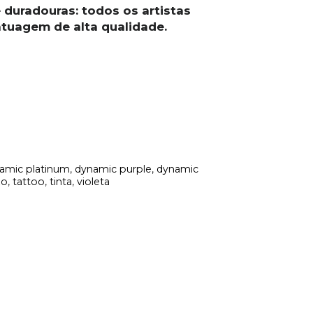
e duradouras: todos os artistas
tuagem de alta qualidade.
amic platinum
,
dynamic purple
,
dynamic
xo
,
tattoo
,
tinta
,
violeta