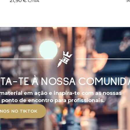
21,90
€
1
C/IVA
NTA-TE À NOSSA COMUNID
 material em ação e inspira-te com as nossas
ponto de encontro para profissionais.
-NOS NO TIKTOK