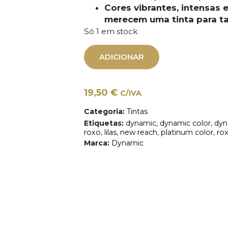
Cores vibrantes, intensas 
merecem uma tinta para ta
Só 1 em stock
ADICIONAR
19,50
€
C/IVA
Categoria:
Tintas
Etiquetas:
dynamic
,
dynamic color
,
dyn
roxo
,
lilas
,
new reach
,
platinum color
,
ro
Marca:
Dynamic