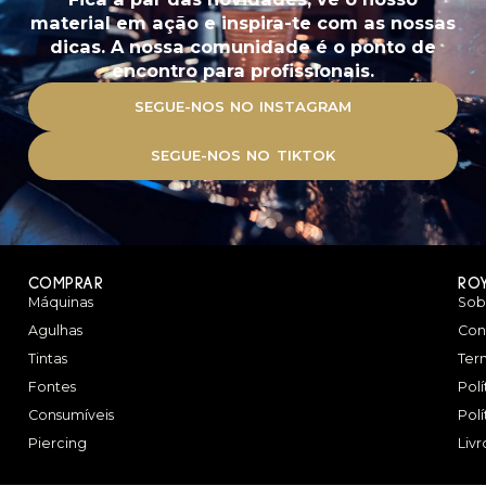
material em ação e inspira-te com as nossas
dicas. A nossa comunidade é o ponto de
encontro para profissionais.
SEGUE-NOS NO INSTAGRAM
SEGUE-NOS NO TIKTOK
COMPRAR
RO
Máquinas
Sob
Agulhas
Con
Tintas
Ter
Fontes
Pol
Consumíveis
Pol
Piercing
Liv