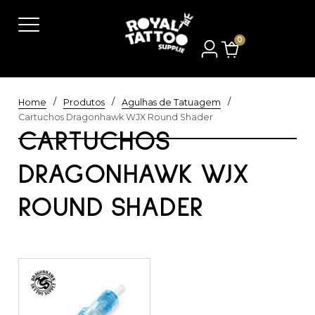
0
/
/
/
Home
Produtos
Agulhas de Tatuagem
Cartuchos Dragonhawk WJX Round Shader
CARTUCHOS
DRAGONHAWK WJX
ROUND SHADER