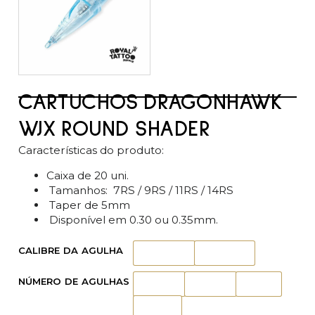
CARTUCHOS DRAGONHAWK
WJX ROUND SHADER
Características do produto:
Caixa de 20 uni.
Tamanhos: 7RS / 9RS / 11RS / 14RS
Taper de 5mm
Disponível em 0.30 ou 0.35mm.
CALIBRE DA AGULHA
30 mm
35 mm
NÚMERO DE AGULHAS
07RS
09RS
11RS
14RS