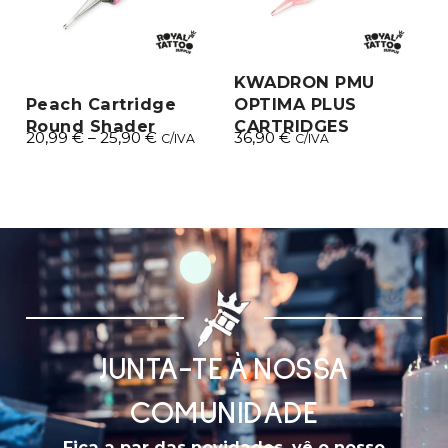
KWADRON PMU
Peach Cartridge
OPTIMA PLUS
Round Shader
CARTRIDGES
20,99
€
–
25,90
€
36,90
€
C/IVA
C/IVA
JUNTA-TE À NOSSA
COMUNIDADE
Fica a par das novidades, vê o nosso