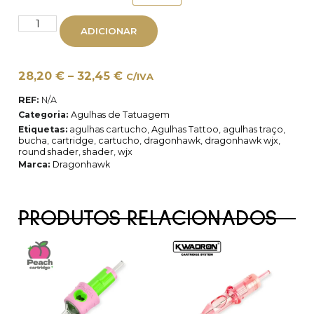
ADICIONAR
28,20
€
–
32,45
€
C/IVA
REF:
N/A
Categoria:
Agulhas de Tatuagem
Etiquetas:
agulhas cartucho
,
Agulhas Tattoo
,
agulhas traço
,
bucha
,
cartridge
,
cartucho
,
dragonhawk
,
dragonhawk wjx
,
round shader
,
shader
,
wjx
Marca:
Dragonhawk
PRODUTOS RELACIONADOS