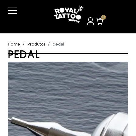
0
/
/
Home
Produtos
pedal
PEDAL