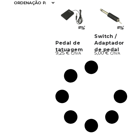
FILTRAR
Switch /
Pedal de
Adaptador
tatuagem
de pedal
9,25
€
5,00
€
C/IVA
C/IVA