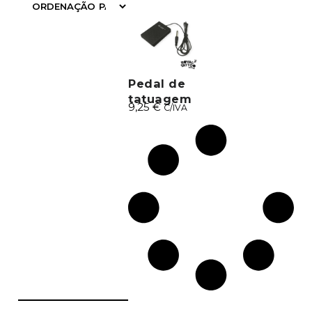
FILTRAR
Pedal de
tatuagem
9,25
€
C/IVA