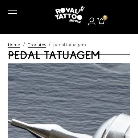
0
/
/
Home
Produtos
pedal tatuagem
PEDAL TATUAGEM