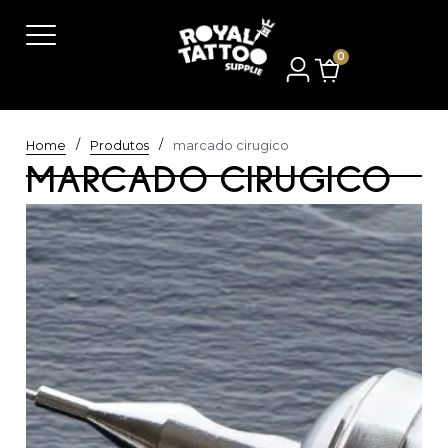
0
/
/
Home
Produtos
marcado cirugico
MARCADO CIRUGICO