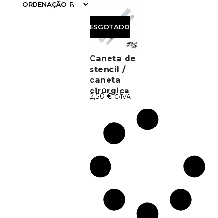
FILTRAR
ESGOTADO
Caneta de
stencil /
caneta
cirúrgica
2,50
€
C/IVA