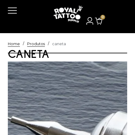
0
/
/
Home
Produtos
caneta
CANETA