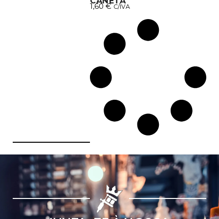
CANETA
1,60
€
C/IVA