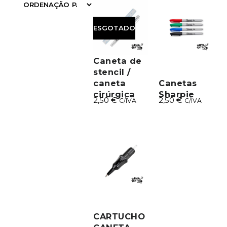
FILTRAR
ESGOTADO
Caneta de
stencil /
caneta
Canetas
cirúrgica
Sharpie
2,50
€
2,50
€
C/IVA
C/IVA
CARTUCHO