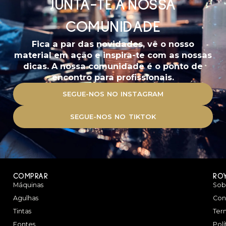
JUNTA-TE À NOSSA
COMUNIDADE
Fica a par das novidades, vê o nosso
material em ação e inspira-te com as nossas
dicas. A nossa comunidade é o ponto de
encontro para profissionais.
SEGUE-NOS NO INSTAGRAM
SEGUE-NOS NO TIKTOK
COMPRAR
RO
Máquinas
Sob
Agulhas
Con
Tintas
Ter
Fontes
Pol