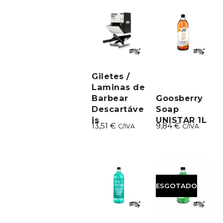
Giletes /
Laminas de
Barbear
Goosberry
Descartáve
Soap
is ​​
UNISTAR 1L
13,51
€
9,84
€
C/IVA
C/IVA
ESGOTADO