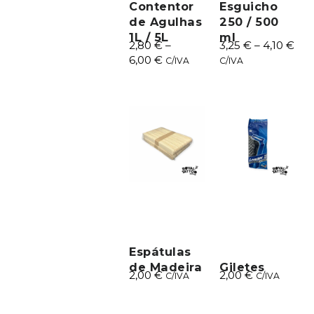
Contentor
Esguicho
de Agulhas
250 / 500
1L / 5L
ml
2,80
€
–
3,25
€
–
4,10
€
6,00
€
C/IVA
C/IVA
Espátulas
de Madeira
Giletes
2,00
€
2,00
€
C/IVA
C/IVA