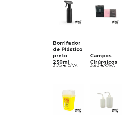
Borrifador
de Plástico
preto
Campos
250ml
Cirúrgicos
3,75
€
3,90
€
C/IVA
C/IVA