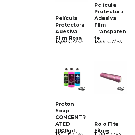
Película
Protectora
Película
Adesiva
Protectora
Film
Adesiva
Transparen
Film Rosa
te
13,99
€
13,99
€
C/IVA
C/IVA
Proton
Soap
CONCENTR
ATED
Rolo Fita
1000ml
Filme
13,50
€
11,00
€
C/IVA
C/IVA