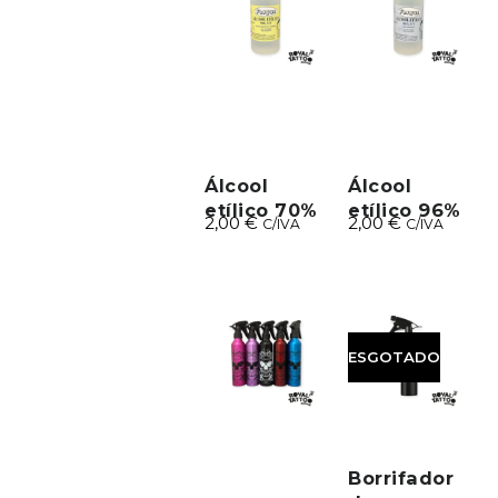
Álcool
Álcool
etílico 70%
etílico 96%
2,00
€
2,00
€
C/IVA
C/IVA
ESGOTADO
Borrifador