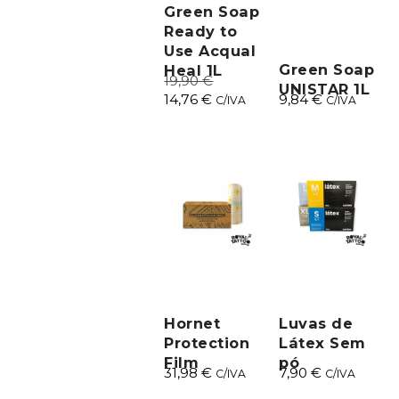
Green Soap
Ready to
Use Acqual
Green Soap
Heal 1L
19,90
€
UNISTAR 1L
14,76
€
9,84
€
C/IVA
C/IVA
Hornet
Luvas de
Protection
Látex Sem
Film
pó
31,98
€
7,90
€
C/IVA
C/IVA