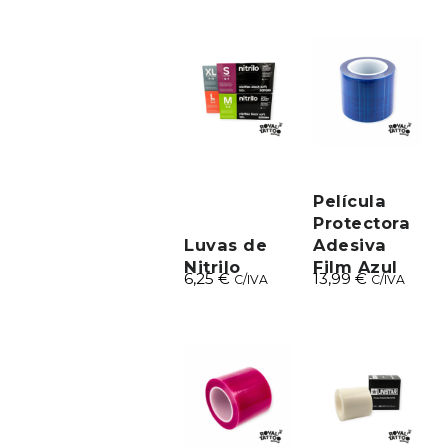
Película
Protectora
Luvas de
Adesiva
Nitrilo
Film Azul
6,25
€
13,99
€
C/IVA
C/IVA