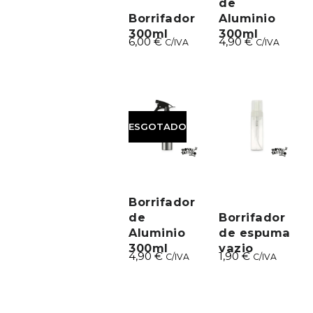
de
Borrifador
Aluminio
300ml
300ml
6,00
€
4,90
€
C/IVA
C/IVA
ESGOTADO
Borrifador
de
Borrifador
Aluminio
de espuma
300ml
vazio
4,90
€
1,90
€
C/IVA
C/IVA