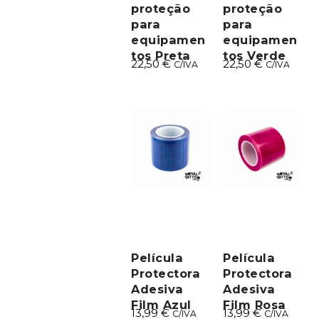
proteção
proteção
para
para
equipamen
equipamen
tos Preta
tos Verde
22,50
€
22,50
€
C/IVA
C/IVA
Película
Película
Protectora
Protectora
Adesiva
Adesiva
Film Azul
Film Rosa
13,99
€
13,99
€
C/IVA
C/IVA