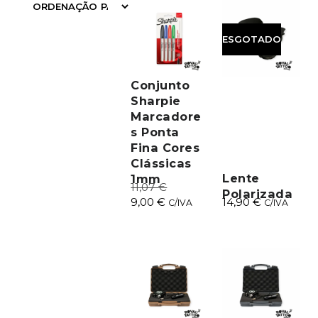
FILTRAR
ESGOTADO
Conjunto
Sharpie
Marcadore
s Ponta
Fina Cores
Clássicas
Lente
1mm
11,07
€
Polarizada
9,00
€
14,90
€
C/IVA
C/IVA