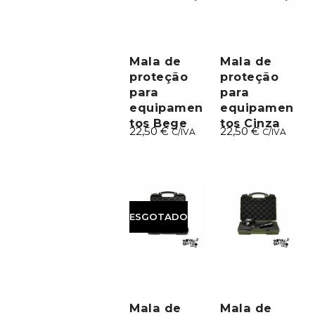
Mala de
Mala de
proteção
proteção
para
para
equipamen
equipamen
tos Bege
tos Cinza
22,50
€
22,50
€
C/IVA
C/IVA
ESGOTADO
Mala de
Mala de