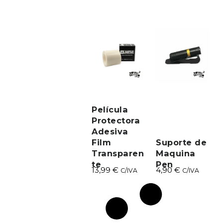
Película
Protectora
Adesiva
Film
Suporte de
Transparen
Maquina
te
Pen
13,99
€
4,90
€
C/IVA
C/IVA