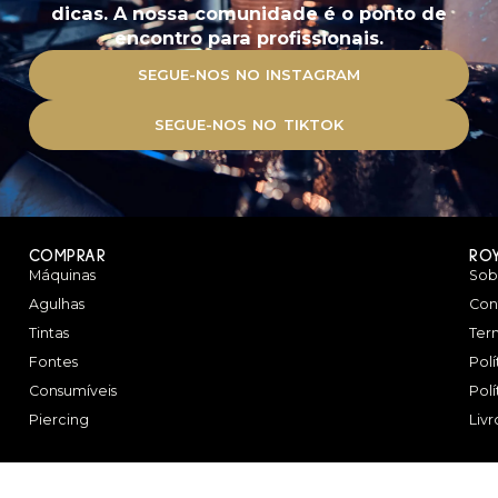
dicas. A nossa comunidade é o ponto de
encontro para profissionais.
SEGUE-NOS NO INSTAGRAM
SEGUE-NOS NO TIKTOK
COMPRAR
RO
Máquinas
Sob
Agulhas
Con
Tintas
Ter
Fontes
Pol
Consumíveis
Pol
Piercing
Liv