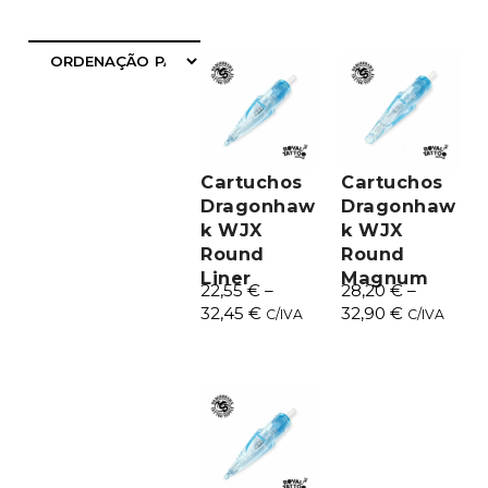
FILTRAR
Cartuchos
Cartuchos
Dragonhaw
Dragonhaw
k WJX
k WJX
Round
Round
Liner
Magnum
22,55
€
–
28,20
€
–
32,45
€
32,90
€
C/IVA
C/IVA