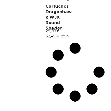
Cartuchos
Dragonhaw
k WJX
Round
Shader
28,20
€
–
32,45
€
C/IVA