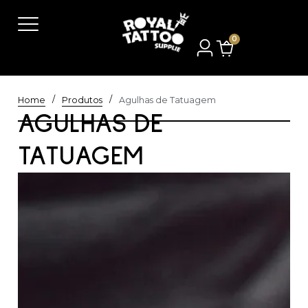
0
/
/
Home
Produtos
Agulhas de Tatuagem
AGULHAS DE
TATUAGEM